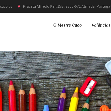
cuco.pt
Praceta Alfredo Keil 15B, 2800-671 Almada, Portuga
O Mestre Cuco
Valências