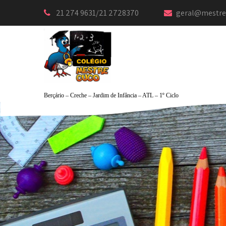
21 274 9631/21 2728370
geral@mestre
Berçário – Creche – Jardim de Infância – ATL – 1º Ciclo