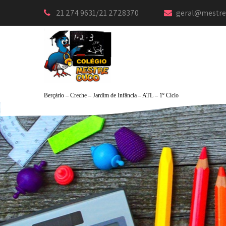
21 274 9631/21 2728370
geral@mestre
Berçário – Creche – Jardim de Infância – ATL – 1º Ciclo