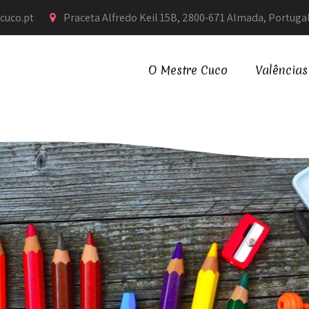
cuco.pt
Praceta Alfredo Keil 15B, 2800-671 Almada, Portuga
O Mestre Cuco
Valências